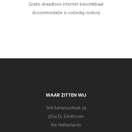
Gratis draadloos internet beschikbaar
Accommodatie is volledig rookvrij
WAAR ZITTEN WIJ
Sint Adrianusstraat 29
5614 EL Eindhoven
the Netherlands